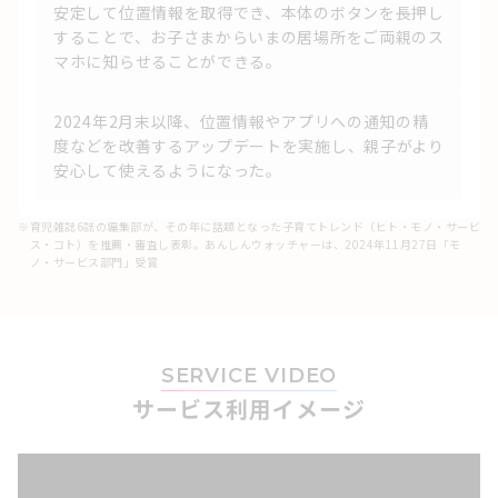
安定して位置情報を取得でき、本体のボタンを⻑押し
することで、お⼦さまからいまの居場所をご両親のス
マホに知らせることができる。
2024年2⽉末以降、位置情報やアプリへの通知の精
度などを改善するアップデートを実施し、親⼦がより
安⼼して使えるようになった。
※
育児雑誌6誌の編集部が、その年に話題となった子育てトレンド（ヒト・モノ・サービ
ス・コト）を推薦・審査し表彰。あんしんウォッチャーは、2024年11月27日「モ
ノ・サービス部門」受賞
SERVICE VIDEO
サービス利用イメージ