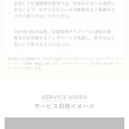
安定して位置情報を取得でき、本体のボタンを⻑押し
することで、お⼦さまからいまの居場所をご両親のス
マホに知らせることができる。
2024年2⽉末以降、位置情報やアプリへの通知の精
度などを改善するアップデートを実施し、親⼦がより
安⼼して使えるようになった。
※
育児雑誌6誌の編集部が、その年に話題となった子育てトレンド（ヒト・モノ・サービ
ス・コト）を推薦・審査し表彰。あんしんウォッチャーは、2024年11月27日「モ
ノ・サービス部門」受賞
SERVICE VIDEO
サービス利用イメージ