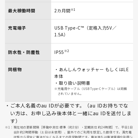
※1
最大稼働時間
2カ月間
充電端子
USB Type-C™（定格入力5V／
1.5A）
※2
防水性・防塵性
IP55
同梱物
・あんしんウォッチャー もしくはLE
本体
・取り扱い説明書
※
充電用ケーブル（USB Type-Cケーブル）は同梱
されていません。
・
ご本人名義のau IDが必要です。（au IDお持ちでな
い方は、お申し込み後本体と一緒にau IDを送付しま
す）
※1：
現在地の更新間隔［移動中測位 標準（約3分）・定期測位 約24時間］で、平日1日
合計約2時間移動（土日は未使用）、屋外でのご利用を想定した数値です。満充電
状態から完全に電池がなくなるまでの目安時間です。電池持ちは電波環境や利用シ