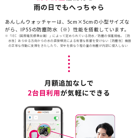
雨の日でもへっちゃら
あんしんウォッチャーは、5cm×5cmの小型サイズな
がら、IP55の防塵防水（※）性能を搭載しています。
※
「IEC（国際電気標準会議）」によって定められている防水／防塵の保護規格。［防
水性］あらゆる方向からの水の直接噴流による有害な影響を受けない［防塵性］機器
の正常な作動に支障をきたしたり、安全を損なう程の量の粉塵が内部に侵入しない
月額追加なしで
2台目利用
が気軽にできる