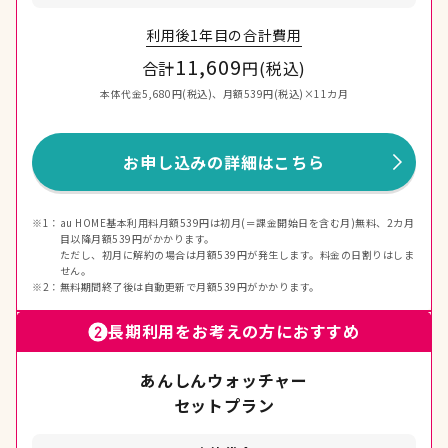
利用後1年目の合計費用
11,609
合計
円(税込)
本体代金5,680円(税込)、月額539円(税込)×11カ月
お申し込みの詳細はこちら
※1：
au HOME基本利用料月額539円は初月(＝課金開始日を含む月)無料、2カ月
目以降月額539円がかかります。
ただし、初月に解約の場合は月額539円が発生します。料金の日割りはしま
せん。
※2：
無料期間終了後は自動更新で月額539円がかかります。
長期利用をお考えの方におすすめ
あんしんウォッチャー
セットプラン