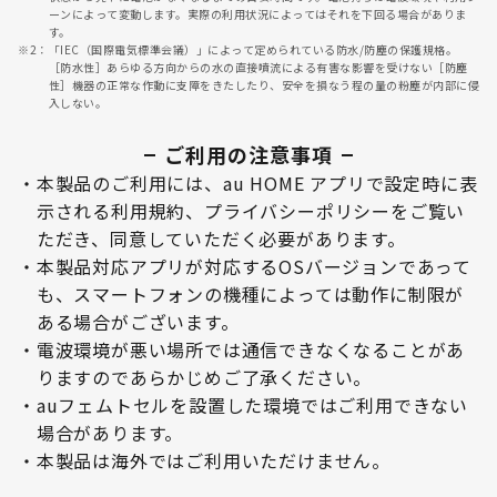
ーンによって変動します。実際の利用状況によってはそれを下回る場合がありま
す。
※2：
「IEC（国際電気標準会議）」によって定められている防水/防塵の保護規格。
［防水性］あらゆる方向からの水の直接噴流による有害な影響を受けない［防塵
性］機器の正常な作動に支障をきたしたり、安全を損なう程の量の粉塵が内部に侵
入しない。
ご利用の注意事項
・
本製品のご利用には、au HOME アプリで設定時に表
示される利用規約、プライバシーポリシーをご覧い
ただき、同意していただく必要があります。
・
本製品対応アプリが対応するOSバージョンであって
も、スマートフォンの機種によっては動作に制限が
ある場合がございます。
・
電波環境が悪い場所では通信できなくなることがあ
りますのであらかじめご了承ください。
・
auフェムトセルを設置した環境ではご利用できない
場合があります。
・
本製品は海外ではご利用いただけません。