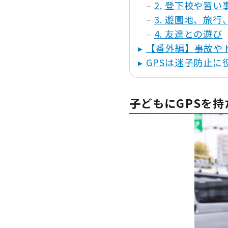
2. 登下校や習い
3. 遊園地、旅
4. 友達との遊び
【番外編】事故や
GPSは迷子防止に
子どもにGPSを